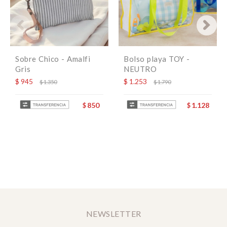
Sobre Chico - Amalfi
Bolso playa TOY -
Gris
NEUTRO
$
945
$
1.253
$
1.350
$
1.790
850
1.128
$
$
NEWSLETTER