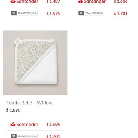
1.487
1.606
$
$
1.575
1.701
$
$
Toalla Bebé - Willow
$
1.890
1.606
$
1.701
$