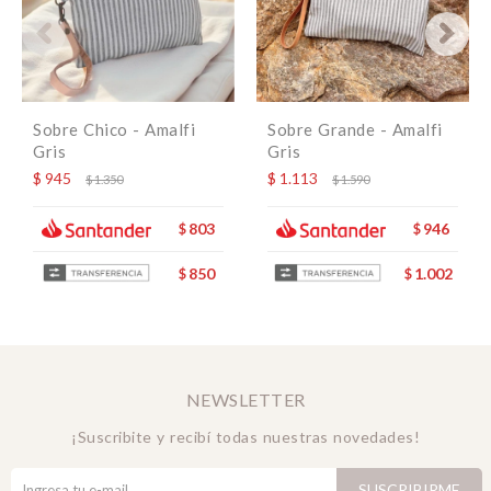
Sobre Chico - Amalfi
Sobre Grande - Amalfi
Gris
Gris
$
945
$
1.113
$
1.350
$
1.590
803
946
$
$
850
1.002
$
$
NEWSLETTER
¡Suscribite y recibí todas nuestras novedades!
SUSCRIBIRME