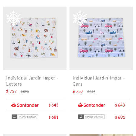
Individual Jardin Imper -
Individual Jardin Imper -
Letters
Cars
$
757
$
757
$
890
$
890
643
643
$
$
681
681
$
$