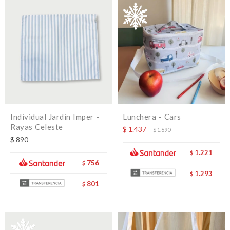
Individual Jardin Imper -
Lunchera - Cars
Rayas Celeste
$
1.437
$
1.690
$
890
1.221
$
756
$
1.293
$
801
$