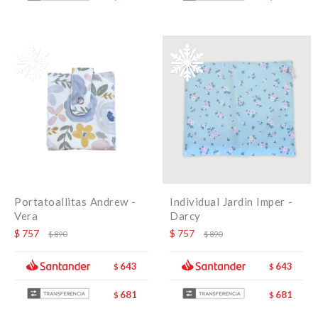
Portatoallitas Andrew -
Individual Jardin Imper -
Vera
Darcy
$
757
$
757
$
890
$
890
643
643
$
$
681
681
$
$