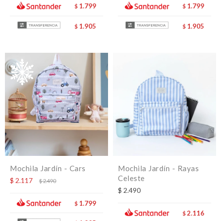
1.799
1.799
$
$
1.905
1.905
$
$
Mochila Jardín - Cars
Mochila Jardín - Rayas
Celeste
$
2.117
$
2.490
$
2.490
1.799
$
2.116
$