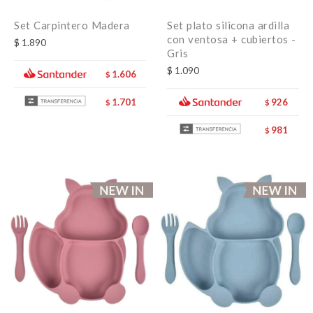
Set Carpintero Madera
Set plato silicona ardilla
con ventosa + cubiertos -
$
1.890
Gris
$
1.090
1.606
$
926
1.701
$
$
981
$