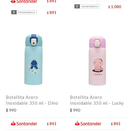
841
$
1.080
$
891
$
Botellita Acero
Botellita Acero
Inoxidable 350 ml - Dino
Inoxidable 350 ml - Lucky
$
990
$
990
841
841
$
$