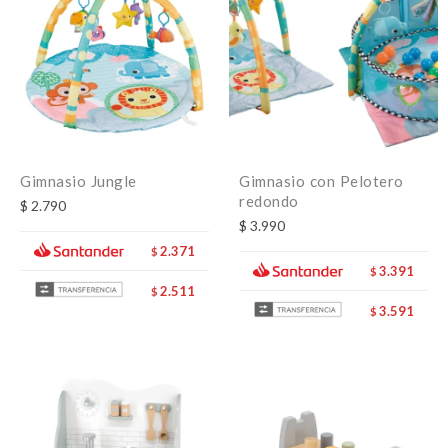
Gimnasio Jungle
Gimnasio con Pelotero
redondo
$
2.790
$
3.990
2.371
$
3.391
$
2.511
$
3.591
$