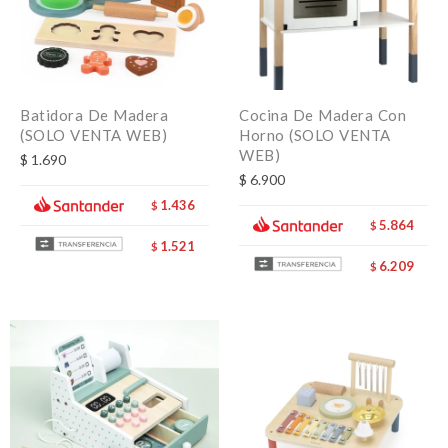
Batidora De Madera
Cocina De Madera Con
(SOLO VENTA WEB)
Horno (SOLO VENTA
WEB)
$
1.690
$
6.900
1.436
$
5.864
$
1.521
$
6.209
$