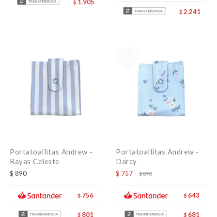
1.905
$
2.241
$
Portatoallitas Andrew -
Portatoallitas Andrew -
Rayas Celeste
Darcy
$
890
$
757
$
890
756
643
$
$
801
681
$
$