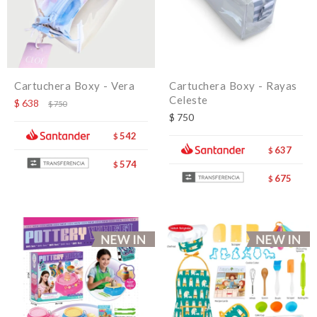
Cartuchera Boxy - Vera
Cartuchera Boxy - Rayas
Celeste
$
638
$
750
$
750
542
$
637
$
574
$
675
$