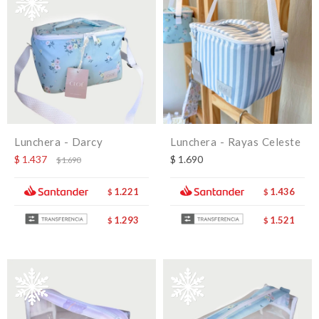
Lunchera - Darcy
Lunchera - Rayas Celeste
$
1.437
$
1.690
$
1.690
1.221
1.436
$
$
1.293
1.521
$
$