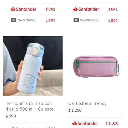
841
841
$
$
891
891
$
$
Termo infantil liso con
Cartuchera Trendy
dibujo 500 ml - Celeste
$
1.200
$
990
1.020
$