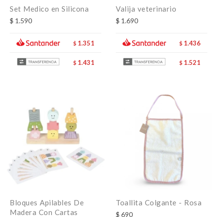
Set Medico en Silicona
Valija veterinario
$
1.590
$
1.690
1.351
1.436
$
$
1.431
1.521
$
$
Bloques Apilables De
Toallita Colgante - Rosa
Madera Con Cartas
$
690