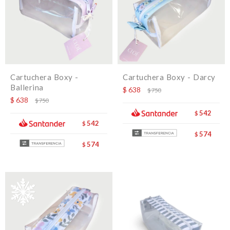
Cartuchera Boxy -
Cartuchera Boxy - Darcy
Ballerina
$
638
$
750
$
638
$
750
542
$
542
$
574
$
574
$