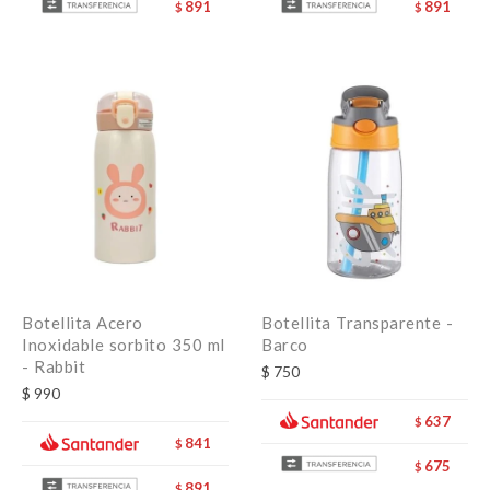
891
891
$
$
Botellita Acero
Botellita Transparente -
Inoxidable sorbito 350 ml
Barco
- Rabbit
$
750
$
990
637
$
841
$
675
$
891
$