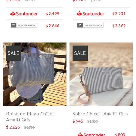
2.499
2.231
$
$
2.646
2.362
$
$
Bolso de Playa Chico -
Sobre Chico - Amalfi Gris
Amalfi Gris
$
945
$
1.350
$
2.625
$
3.750
803
$