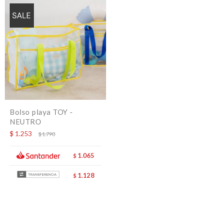
Bolso playa TOY -
NEUTRO
$
1.253
$
1.790
1.065
$
1.128
$