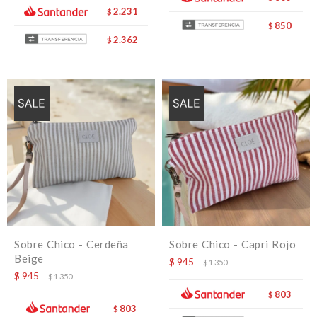
2.231
$
850
$
2.362
$
Sobre Chico - Cerdeña
Sobre Chico - Capri Rojo
Beige
$
945
$
1.350
$
945
$
1.350
803
$
803
$