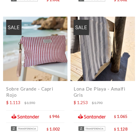
Sobre Grande - Capri
Lona De Playa - Amalfi
Rojo
Gris
$
1.113
$
1.253
$
1.590
$
1.790
946
1.065
$
$
1.002
1.128
$
$