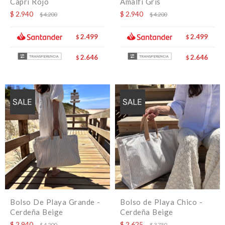
Capri Rojo
Amalfi Gris
$
2.940
$
2.940
$
4.200
$
4.200
2.499
2.499
$
$
2.646
2.646
$
$
Bolso De Playa Grande -
Bolso de Playa Chico -
Cerdeña Beige
Cerdeña Beige
$
2.940
$
2.625
$
4.200
$
3.750