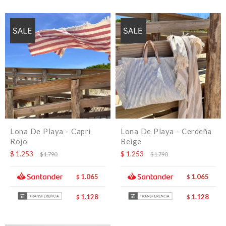
Lona De Playa - Capri
Lona De Playa - Cerdeña
Rojo
Beige
$
1.253
$
1.253
$
1.790
$
1.790
1.065
1.065
$
$
1.128
1.128
$
$