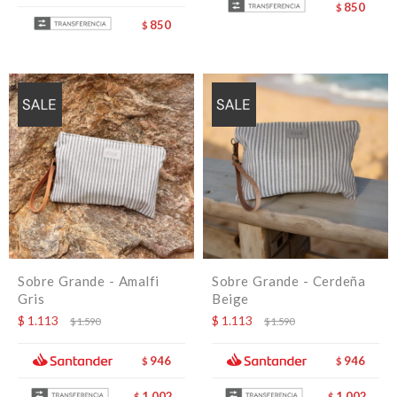
850
$
850
$
Sobre Grande - Amalfi
Sobre Grande - Cerdeña
Gris
Beige
$
1.113
$
1.113
$
1.590
$
1.590
946
946
$
$
1.002
1.002
$
$