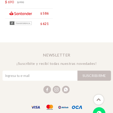
$
690
$
990
586
$
621
$
NEWSLETTER
¡Suscribite y recibí todas nuestras novedades!
SUSCRIBIRME


