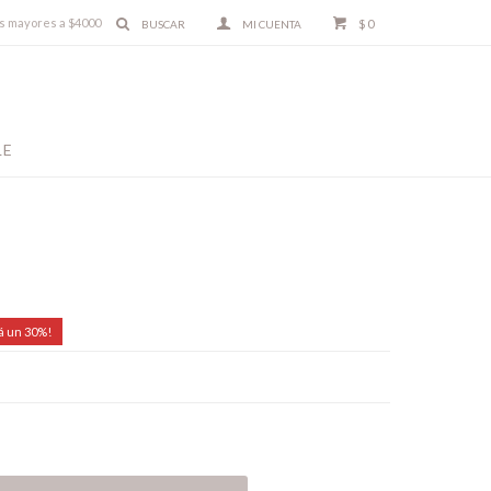
ras mayores a $4000
$
0
LE
a
30