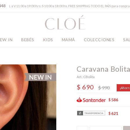
448
L a V 11:00 a 19:00 hrs. S 10:00 a 18:00 hs. FREE SHIPPING TODO EL PAÍS para comp
EW IN
BEBÉS
KIDS
MAMÁ
COLECCIONES
SA
Caravana Bolit
CBolita
$
690
$
990
586
$
621
$