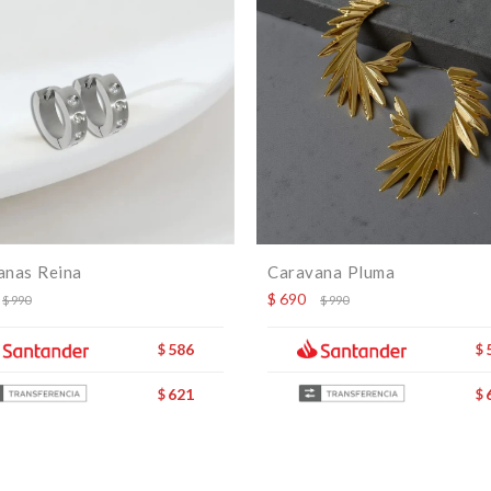
anas Reina
Caravana Pluma
$
690
$
990
$
990
586
$
$
621
$
$