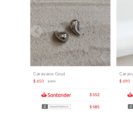
Caravana Gout
Carav
$
650
$
690
$
890
552
$
585
$