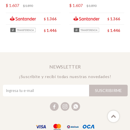
$
1.607
$
1.607
$
1.890
$
1.890
1.366
1.366
$
$
1.446
1.446
$
$
NEWSLETTER
¡Suscribite y recibí todas nuestras novedades!
SUSCRIBIRME


