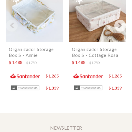
Organizador Storage
Organizador Storage
Box S - Annie
Box S - Cottage Rosa
$
1.488
$
1.488
$
1.750
$
1.750
1.265
1.265
$
$
1.339
1.339
$
$
NEWSLETTER