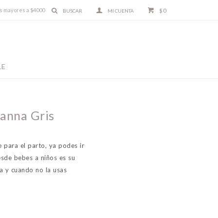
ras mayores a $4000
$
0
LE
vanna Gris
 para el parto, ya podes ir
sde bebes a niños es su
ia y cuando no la usas