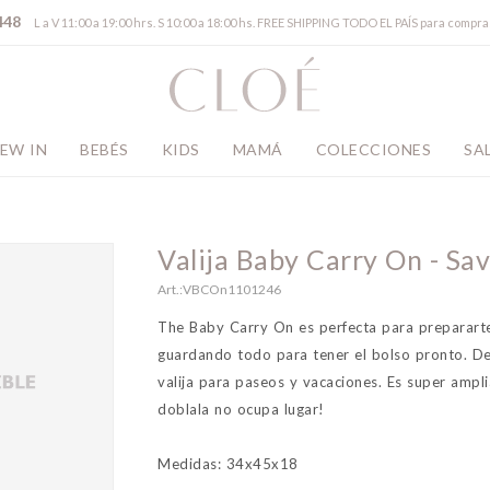
448
L a V 11:00 a 19:00 hrs. S 10:00 a 18:00 hs. FREE SHIPPING TODO EL PAÍS para comp
EW IN
BEBÉS
KIDS
MAMÁ
COLECCIONES
SA
Valija Baby Carry On - Sa
VBCOn1101246
The Baby Carry On es perfecta para prepararte
guardando todo para tener el bolso pronto. De
valija para paseos y vacaciones. Es super ampl
doblala no ocupa lugar!
Medidas: 34x45x18