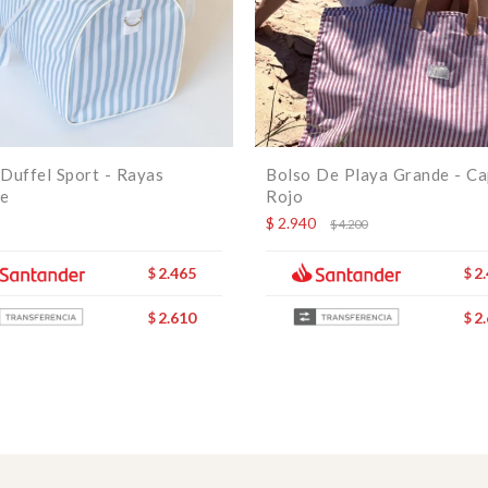
Duffel Sport - Rayas
Bolso De Playa Grande - Ca
te
Rojo
$
2.940
$
4.200
2.465
2
$
$
2.610
2
$
$