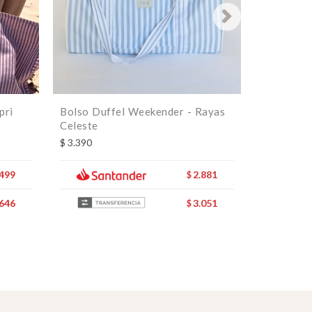
pri
Bolso Duffel Weekender - Rayas
Bolso Duff
Celeste
$
4.500
$
3.390
.499
2.881
$
.646
3.051
$