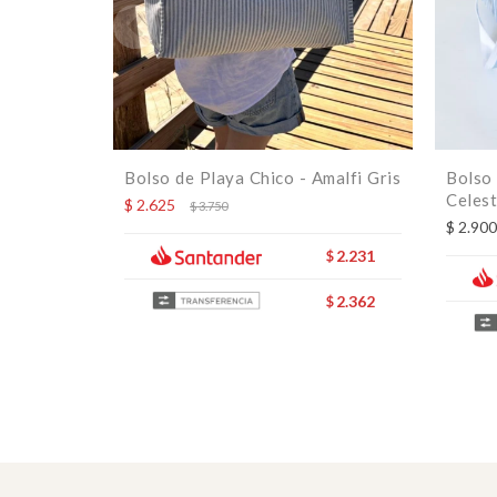
Bolso de Playa Chico - Amalfi Gris
Bolso 
Celes
$
2.625
$
3.750
$
2.900
2.231
$
2.362
$