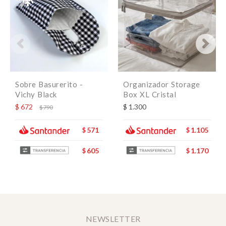
Sobre Basurerito -
Organizador Storage
Vichy Black
Box XL Cristal
$
672
$
1.300
$
790
571
1.105
$
$
605
1.170
$
$
NEWSLETTER