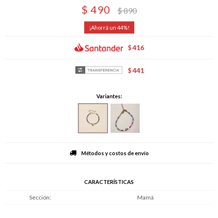
$
490
$
890
44
416
$
441
$
Variantes:
Métodos y costos de envío
CARACTERÍSTICAS
Sección
Mamá