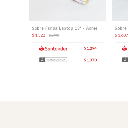
Sobre Funda Laptop 13" - Annie
Sobre 
$
1.522
$
1.607
$
1.790
1.294
$
1.370
$