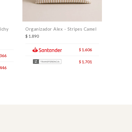
ichy
Organizador Alex - Stripes Camel
Bolsita S
Gris
$
1.890
$
1.890
1.606
$
.366
1.701
$
.446