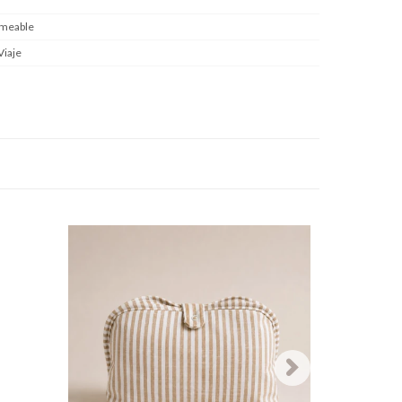
meable
Viaje