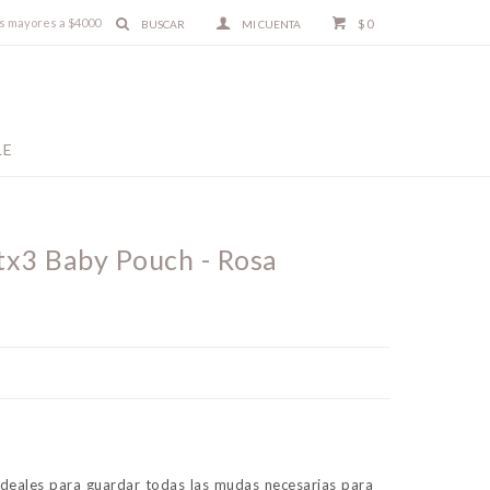
ras mayores a $4000
$
0
LE
tx3 Baby Pouch - Rosa
deales para guardar todas las mudas necesarias para