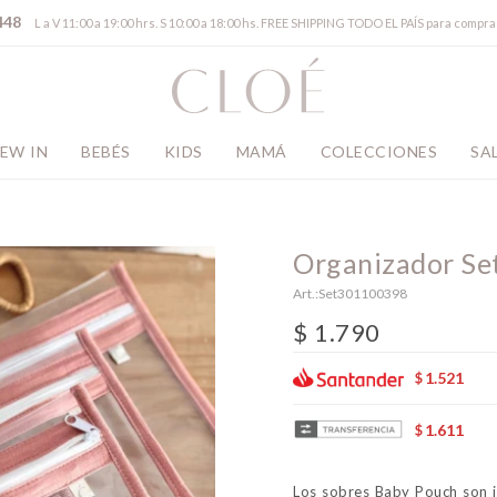
448
L a V 11:00 a 19:00 hrs. S 10:00 a 18:00 hs. FREE SHIPPING TODO EL PAÍS para comp
EW IN
BEBÉS
KIDS
MAMÁ
COLECCIONES
SA
Organizador Se
Set301100398
$
1.790
1.521
$
1.611
$
Los sobres Baby Pouch son i