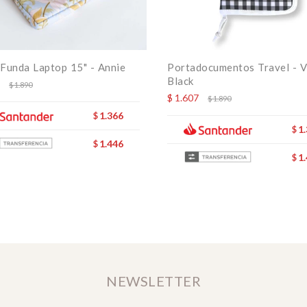
Funda Laptop 15" - Annie
Portadocumentos Travel - V
Black
$
1.890
$
1.607
$
1.890
1.366
$
1
$
1.446
$
1
$
NEWSLETTER