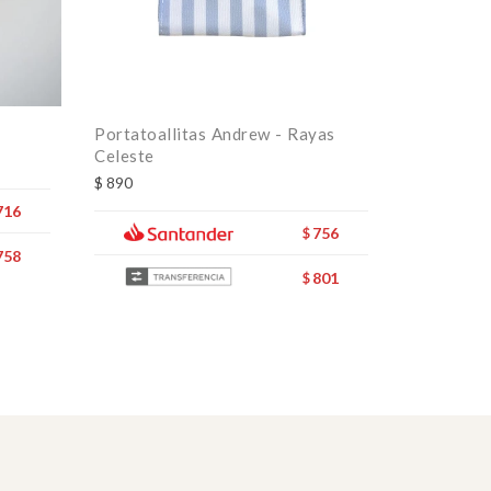
Portatoallitas Andrew - Rayas
Necessair
Celeste
$
1.352
$
$
890
716
756
$
758
801
$