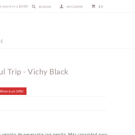
ras mayores a $4000
$
0
LE
l Trip - Vichy Black
14
a versión de necessaire con percha. Más capacidad para