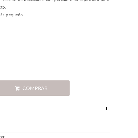
to.
más pequeño.
COMPRAR
ter