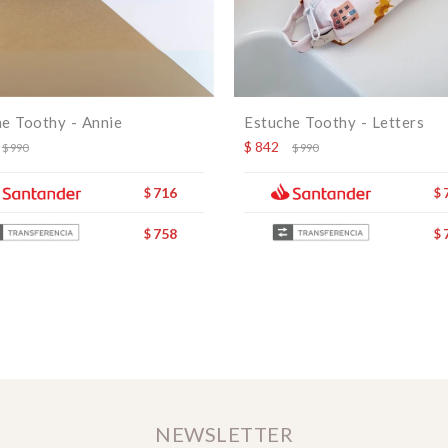
e Toothy - Annie
Estuche Toothy - Letters
$
842
$
990
$
990
716
$
$
758
$
$
NEWSLETTER