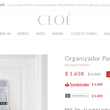
448
L a V 11:00 a 19:00 hrs. S 10:00 a 18:00 hs. FREE SHIPPING TODO EL PAÍS para comp
EW IN
BEBÉS
KIDS
MAMÁ
COLECCIONES
SA
Organizador Pau
PaulT1101531
$
1.658
$
1.950
1.409
$
1.492
$
PAUL Trip - Es nuestra nuev