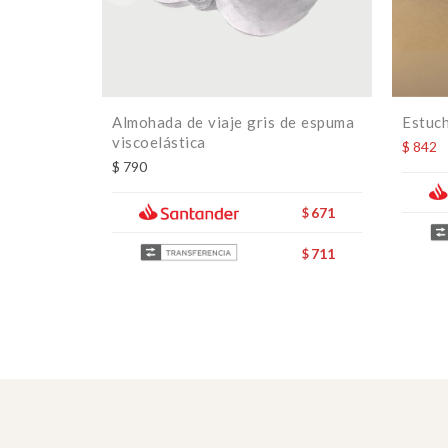
Almohada de viaje gris de espuma
Estuch
viscoelástica
$
842
$
790
671
$
711
$