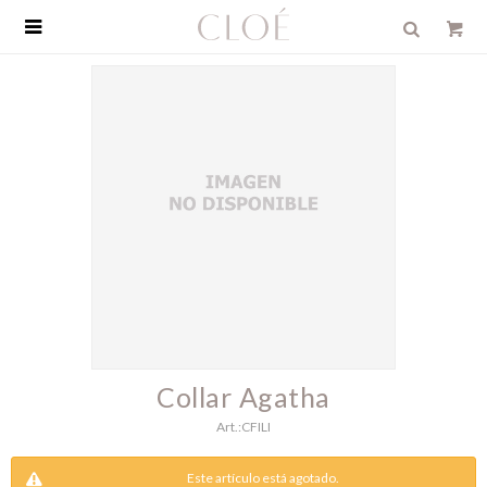

Collar Agatha
CFILI
Este artículo está agotado.