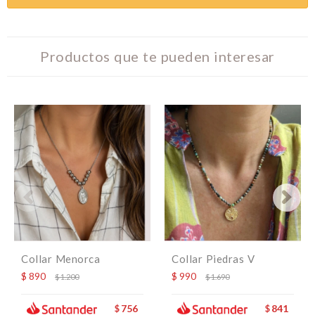
Productos que te pueden interesar
Collar Menorca
Collar Piedras V
$
890
$
990
$
1.200
$
1.690
756
841
$
$