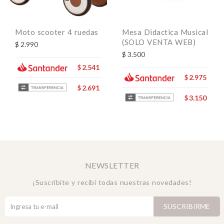
Moto scooter 4 ruedas
Mesa Didactica Musical
(SOLO VENTA WEB)
$
2.990
$
3.500
2.541
$
2.975
$
2.691
$
3.150
$
NEWSLETTER
¡Suscribite y recibí todas nuestras novedades!
SUSCRIBIRME