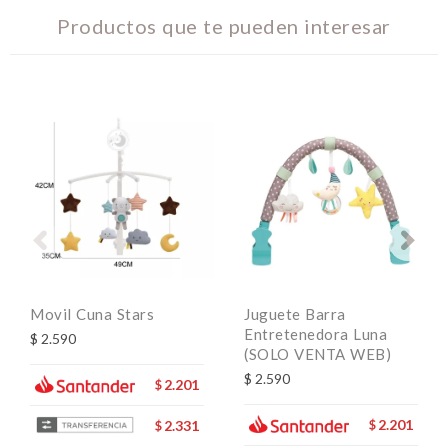
Productos que te pueden interesar
Movil Cuna Stars
Juguete Barra
Entretenedora Luna
$
2.590
(SOLO VENTA WEB)
$
2.590
2.201
$
2.201
2.331
$
$