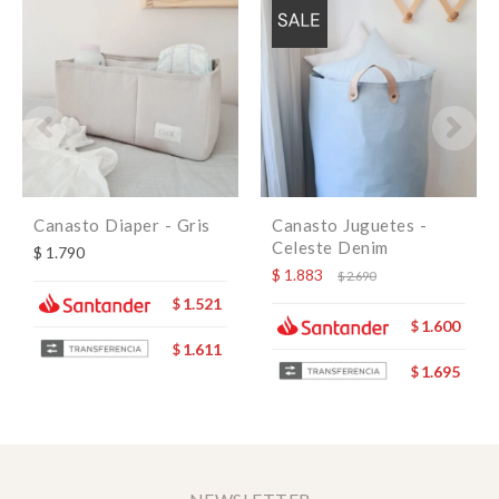
Canasto Diaper - Gris
Canasto Juguetes -
Celeste Denim
$
1.790
$
1.883
$
2.690
1.521
$
1.600
$
1.611
$
1.695
$