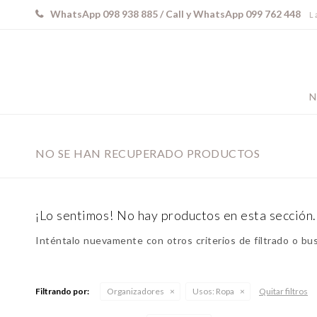
WhatsApp 098 938 885 / Call y WhatsApp 099 762 448
L 
N
NO SE HAN RECUPERADO PRODUCTOS
¡Lo sentimos! No hay productos en esta sección.
Inténtalo nuevamente con otros criterios de filtrado o bu
Filtrando por:
Organizadores
Usos:
Ropa
Quitar filtros