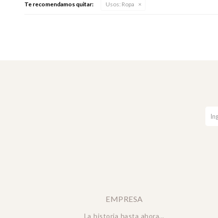
Te recomendamos quitar:
Usos:
Ropa
EMPRESA
La historia hasta ahora...