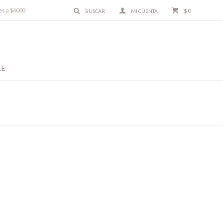
es a $4000
$
0
LE