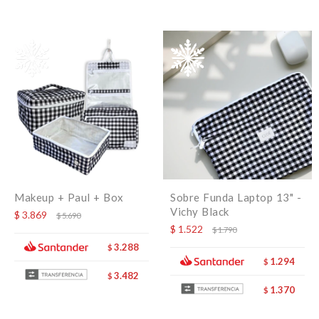
Makeup + Paul + Box
Sobre Funda Laptop 13" -
Vichy Black
$
3.869
$
5.690
$
1.522
$
1.790
3.288
$
1.294
$
3.482
$
1.370
$