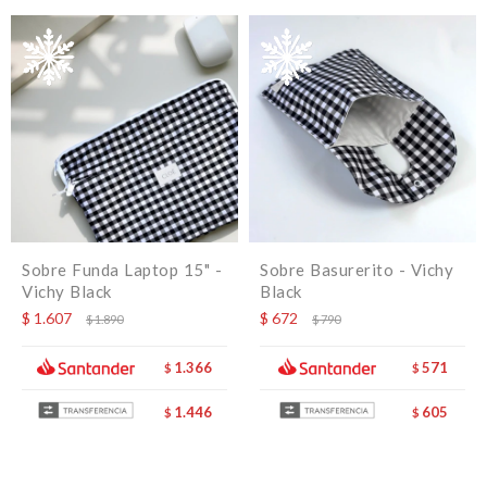
Sobre Funda Laptop 15" -
Sobre Basurerito - Vichy
Vichy Black
Black
$
1.607
$
672
$
1.890
$
790
1.366
571
$
$
1.446
605
$
$