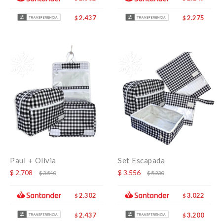
2.437
2.275
$
$
Paul + Olivia
Set Escapada
$
2.708
$
3.556
$
3.540
$
5.230
2.302
3.022
$
$
2.437
3.200
$
$