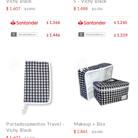
Vichy Black
S - Vichy Black
$
1.607
$
1.488
$
1.890
$
1.750
1.366
1.265
$
$
1.446
1.339
$
$
Portadocumentos Travel -
Makeup + Box
Vichy Black
$
2.861
$
3.740
$
1.607
$
1.890