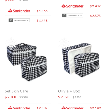
2.432
$
1.366
$
2.575
$
1.446
$
Set Skin Care
Olivia + Box
$
2.708
$
2.528
$
3.540
$
3.380
2.302
2.149
$
$