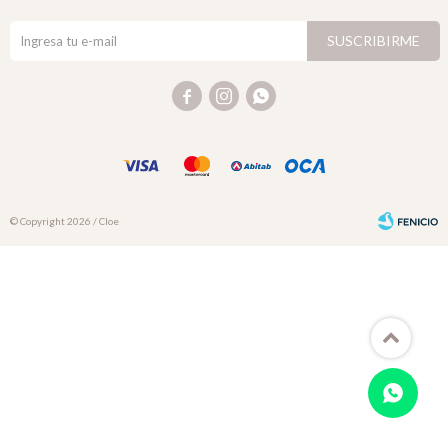
SUSCRIBIRME



© Copyright 2026 / Cloe
Fenicio