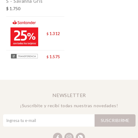
S - Savanna Gris
$
1.750
1.312
$
1.575
$
NEWSLETTER
¡Suscribite y recibí todas nuestras novedades!
SUSCRIBIRME


