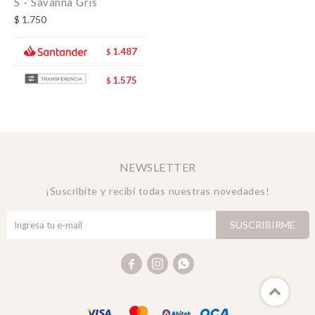
S - Savanna Gris
$
1.750
1.487
$
1.575
$
NEWSLETTER
¡Suscribite y recibí todas nuestras novedades!
SUSCRIBIRME


