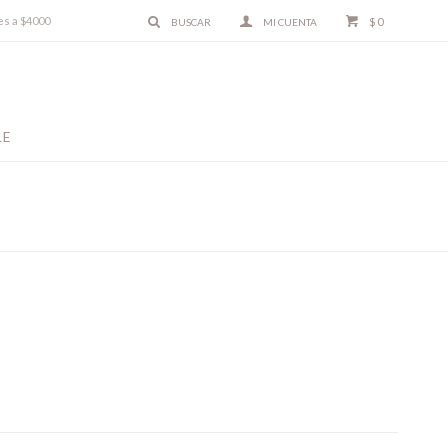
es a $4000
$
0
LE