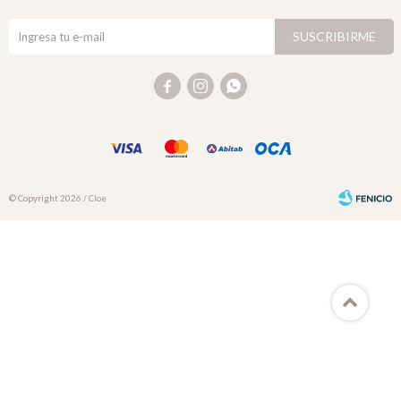
SUSCRIBIRME



© Copyright 2026 / Cloe
Fenicio