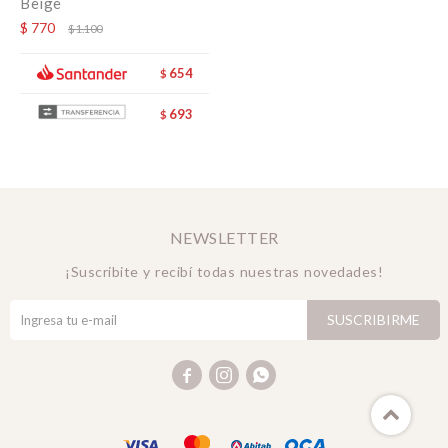
Beige
$
770
$
1.100
654
$
693
$
NEWSLETTER
¡Suscribite y recibí todas nuestras novedades!
SUSCRIBIRME


