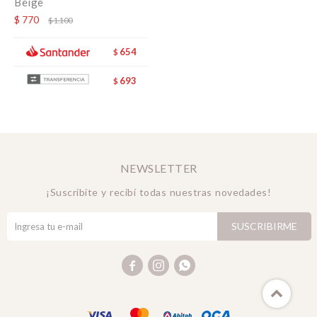
Beige
$
770
$
1.100
654
$
693
$
NEWSLETTER
¡Suscribite y recibí todas nuestras novedades!
SUSCRIBIRME


