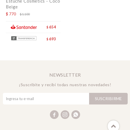
Estuche Cosmetics - Coco
Beige
$
770
$
1.100
654
$
693
$
NEWSLETTER
¡Suscribite y recibí todas nuestras novedades!
SUSCRIBIRME


