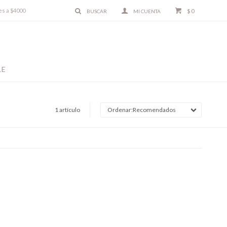
es a $4000
$
0
LE
1 artículo
Recomendados