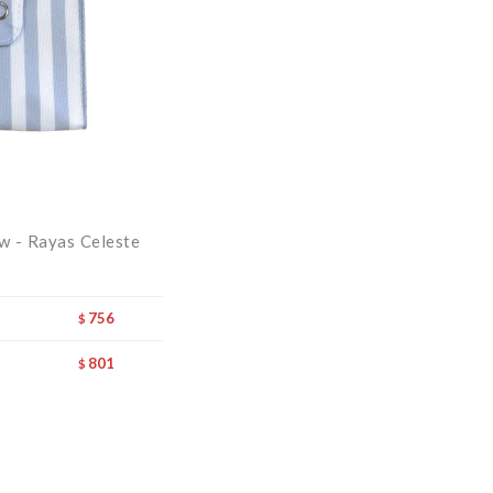
w - Rayas Celeste
756
$
801
$