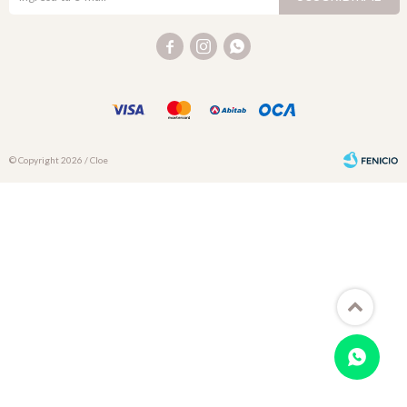



© Copyright 2026 / Cloe
Fenicio