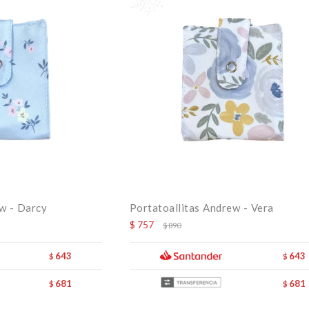
w - Darcy
Portatoallitas Andrew - Vera
$
757
$
890
643
643
$
$
681
681
$
$