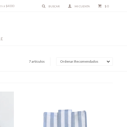
es a $4000
$
0
LE
7 artículos
Recomendados