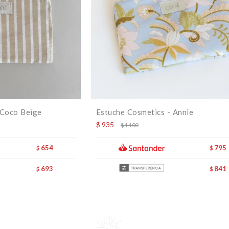
 Coco Beige
Estuche Cosmetics - Annie
$
935
$
1.100
654
795
$
$
693
841
$
$