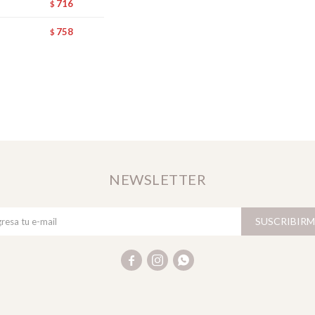
716
$
758
$
NEWSLETTER
SUSCRIBIRM


