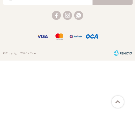



© Copyright 2026 / Cloe
Fenicio