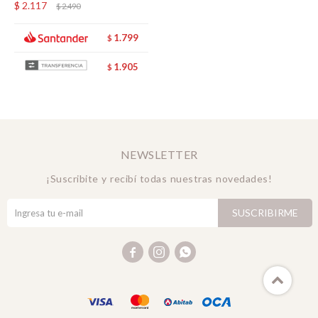
$
2.117
$
2.490
1.799
$
1.905
$
NEWSLETTER
¡Suscribite y recibí todas nuestras novedades!
SUSCRIBIRME


