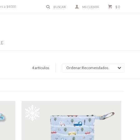
es a $4000
$
0
LE
4 artículos
Recomendados