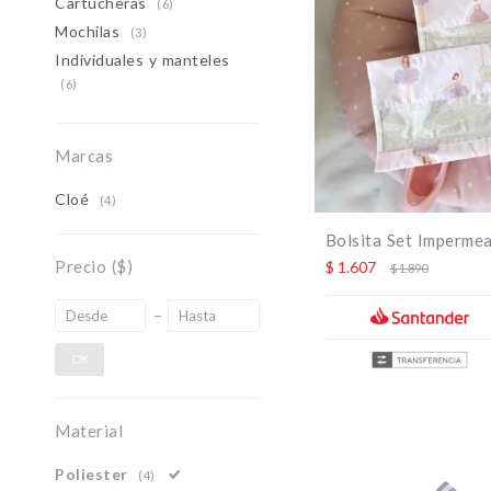
Cartucheras
(6)
Mochilas
(3)
Individuales y manteles
(6)
Marcas
Cloé
(4)
Bolsita Set Impermea
Precio
($)
$
1.607
$
1.890
OK
Material
Poliester
(4)