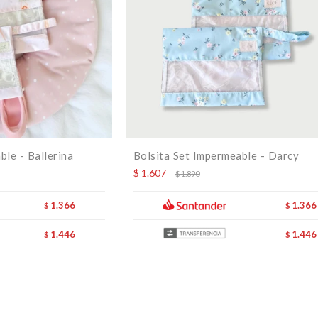
ble - Ballerina
Bolsita Set Impermeable - Darcy
$
1.607
$
1.890
1.366
1.366
$
$
1.446
1.446
$
$