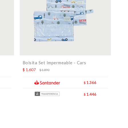
Bolsita Set Impermeable - Cars
$
1.607
$
1.890
1.366
$
1.446
$