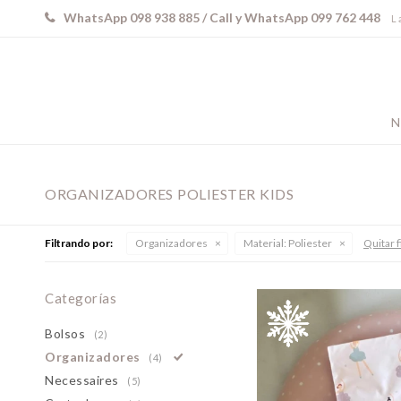
WhatsApp 098 938 885 / Call y WhatsApp 099 762 448
L 
N
ORGANIZADORES POLIESTER KIDS
Filtrando por:
Organizadores
Material:
Poliester
Quitar f
Categorías
Bolsos
(2)
Organizadores
(4)
Necessaires
(5)