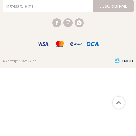
SUSCRIBIRME



© Copyright 2026 / Cloe
Fenicio