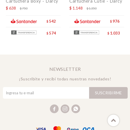
Cartuchera Boxy - Darcy
Cartuchera Cutie - Darcy
$
638
$
1.148
$
750
$
1.350
542
976
$
$
574
1.033
$
$
NEWSLETTER
¡Suscribite y recibí todas nuestras novedades!
SUSCRIBIRME


