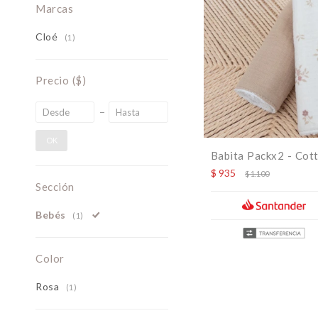
Marcas
Cloé
(1)
Precio
($)
OK
Babita Packx2 - Cot
$
935
$
1.100
Sección
Bebés
(1)
Color
Rosa
(1)