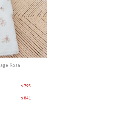
tage Rosa
795
$
841
$