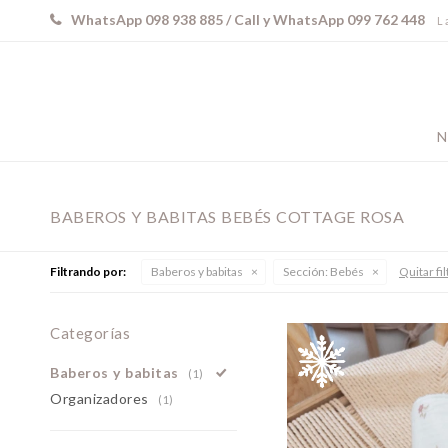
WhatsApp 098 938 885 / Call y WhatsApp 099 762 448
L 
N
BABEROS Y BABITAS BEBÉS COTTAGE ROSA
Filtrando por:
Baberos y babitas
Sección:
Bebés
Quitar fi
Categorías
Baberos y babitas
(1)
Organizadores
(1)