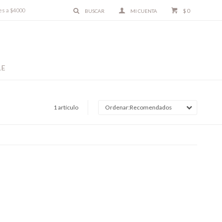
es a $4000
$
0
LE
1 artículo
Recomendados