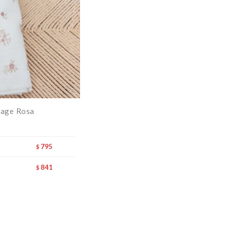
tage Rosa
795
$
841
$