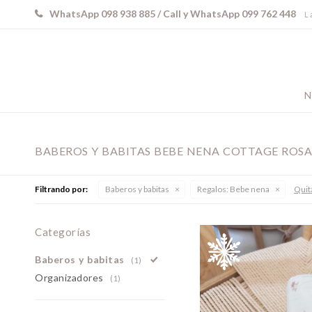
WhatsApp 098 938 885 / Call y WhatsApp 099 762 448
L 
N
BABEROS Y BABITAS BEBE NENA COTTAGE ROSA
Filtrando por:
Baberos y babitas
Regalos:
Bebe nena
Quita
Categorías
Baberos y babitas
(1)
Organizadores
(1)