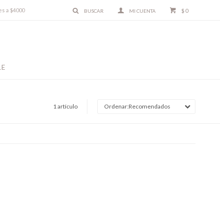
es a $4000
$
0
LE
1 artículo
Recomendados