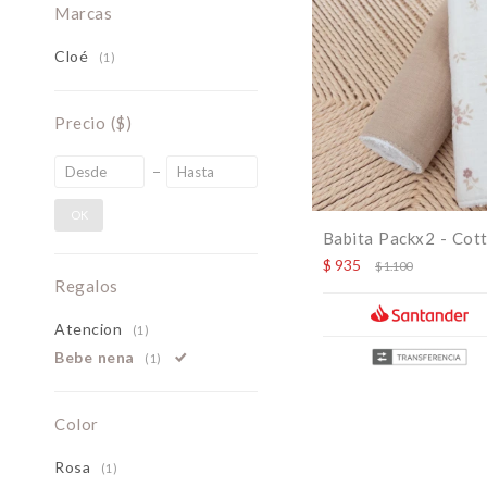
Marcas
Cloé
(1)
Precio
($)
OK
Babita Packx2 - Cot
$
935
$
1.100
Regalos
Atencion
(1)
Bebe nena
(1)
Color
Rosa
(1)