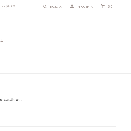
es a $4000
$
0
LE
o catálogo.