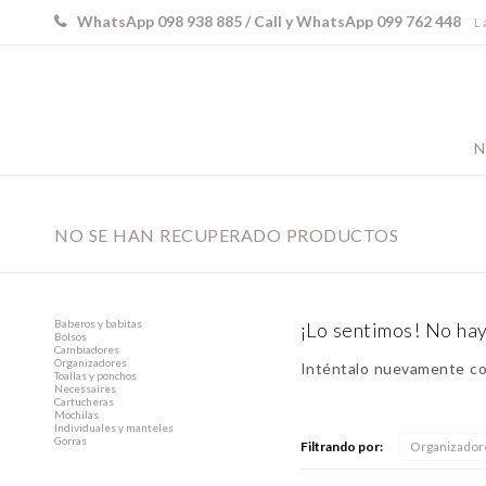
WhatsApp 098 938 885 / Call y WhatsApp 099 762 448
L 
N
NO SE HAN RECUPERADO PRODUCTOS
Baberos y babitas
¡Lo sentimos! No hay
Bolsos
Cambiadores
Organizadores
Inténtalo nuevamente con
Toallas y ponchos
Necessaires
Cartucheras
Mochilas
Individuales y manteles
Gorras
Filtrando por:
Organizador