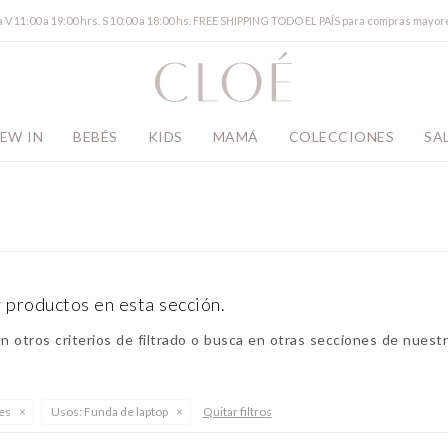
a V 11:00 a 19:00 hrs. S 10:00 a 18:00 hs. FREE SHIPPING TODO EL PAÍS para compras mayor
EW IN
BEBÉS
KIDS
MAMÁ
COLECCIONES
SA
 productos en esta sección.
 otros criterios de filtrado o busca en otras secciones de nuestr
es
Usos:
Funda de laptop
Quitar filtros