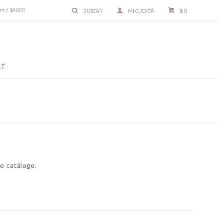
es a $4000
$
0
LE
o catálogo.