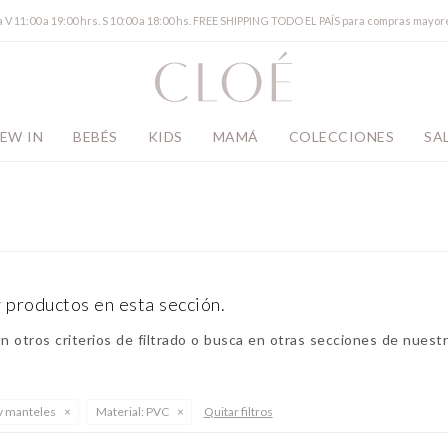
a V 11:00 a 19:00 hrs. S 10:00 a 18:00 hs. FREE SHIPPING TODO EL PAÍS para compras mayor
EW IN
BEBÉS
KIDS
MAMÁ
COLECCIONES
SA
 productos en esta sección.
 otros criterios de filtrado o busca en otras secciones de nuestr
 y manteles
Material:
PVC
Quitar filtros