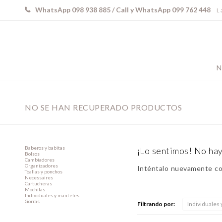
WhatsApp 098 938 885 / Call y WhatsApp 099 762 448
L 
N
NO SE HAN RECUPERADO PRODUCTOS
Baberos y babitas
¡Lo sentimos! No hay
Bolsos
Cambiadores
Organizadores
Inténtalo nuevamente con
Toallas y ponchos
Necessaires
Cartucheras
Mochilas
Individuales y manteles
Gorras
Filtrando por:
Individuales