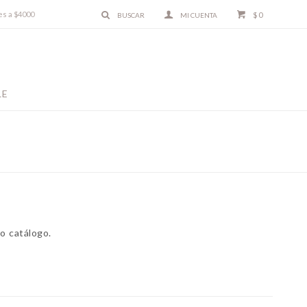
es a $4000
$
0
LE
o catálogo.