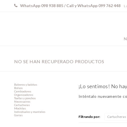
WhatsApp 098 938 885 / Call y WhatsApp 099 762 448
L 
N
NO SE HAN RECUPERADO PRODUCTOS
Baberos y babitas
¡Lo sentimos! No hay
Bolsos
Cambiadores
Organizadores
Inténtalo nuevamente con
Toallas y ponchos
Necessaires
Cartucheras
Mochilas
Individuales y manteles
Gorras
Filtrando por:
Cartucheras