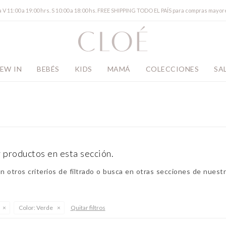
a V 11:00 a 19:00 hrs. S 10:00 a 18:00 hs. FREE SHIPPING TODO EL PAÍS para compras mayor
EW IN
BEBÉS
KIDS
MAMÁ
COLECCIONES
SA
 productos en esta sección.
 otros criterios de filtrado o busca en otras secciones de nuestr
Color:
Verde
Quitar filtros