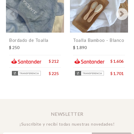
Bordado de Toalla
Toalla Bamboo - Blanco
$
250
$
1.890
212
1.606
$
$
225
1.701
$
$
NEWSLETTER
¡Suscribite y recibí todas nuestras novedades!