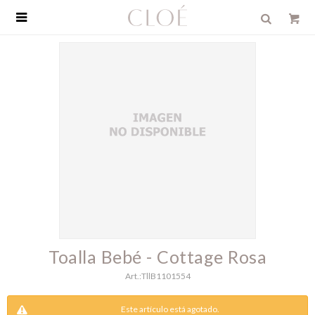

Toalla Bebé - Cottage Rosa
TllB1101554
Este artículo está agotado.