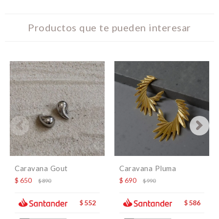
Productos que te pueden interesar
Caravana Gout
Caravana Pluma
$
650
$
690
$
890
$
990
552
586
$
$