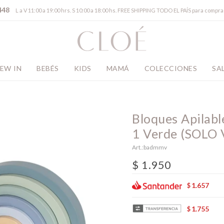
448
L a V 11:00 a 19:00 hrs. S 10:00 a 18:00 hs. FREE SHIPPING TODO EL PAÍS para comp
EW IN
BEBÉS
KIDS
MAMÁ
COLECCIONES
SA
Bloques Apilab
1 Verde (SOLO
badmmv
$
1.950
1.657
$
1.755
$