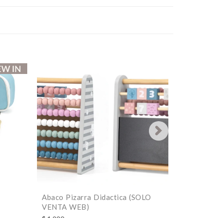
Abaco Pizarra Didactica (SOLO
Set Helad
VENTA WEB)
$
1.990