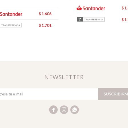
1
$
1.606
$
1
$
1.701
$
NEWSLETTER
SUSCRIBIRM


