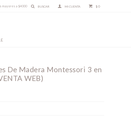
ras mayores a $4000
$
0
LE
les De Madera Montessori 3 en
 VENTA WEB)