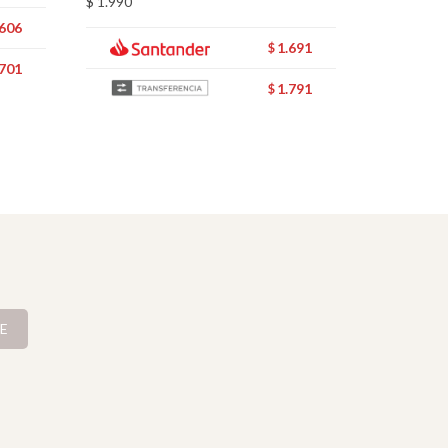
$
1.990
.606
1.691
$
.701
1.791
$
E