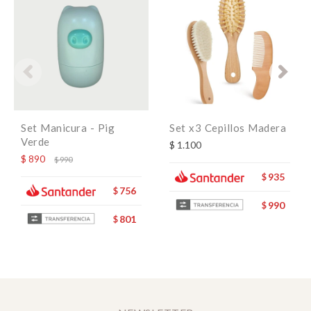
Set Manicura - Pig
Set x3 Cepillos Madera
Verde
$
1.100
$
890
$
990
935
$
756
$
990
$
801
$