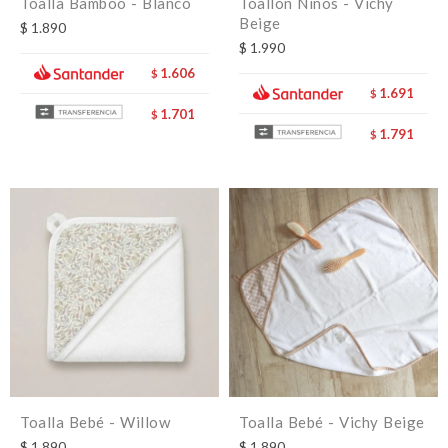
Toalla Bamboo - Blanco
Toallón Niños - Vichy
Beige
$
1.890
$
1.990
1.606
$
1.691
$
1.701
$
1.791
$
Toalla Bebé - Willow
Toalla Bebé - Vichy Beige
$
1.890
$
1.890