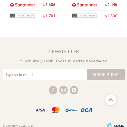
1.606
1.445
$
$
1.701
1.530
$
$
NEWSLETTER
¡Suscribite y recibí todas nuestras novedades!
SUSCRIBIRME



© Copyright 2026 / Cloe