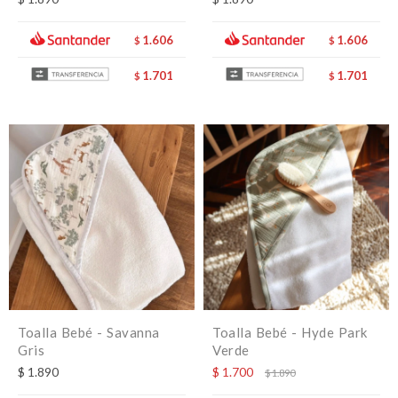
1.606
1.606
$
$
1.701
1.701
$
$
Toalla Bebé - Savanna
Toalla Bebé - Hyde Park
Gris
Verde
$
1.890
$
1.700
$
1.890