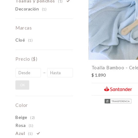
Toallas y ponchos
(1)
Decoración
(1)
Marcas
Cloé
(1)
Precio
($)
Toalla Bamboo - Cel
$
1.890
OK
Color
Beige
(2)
Rosa
(1)
Azul
(1)