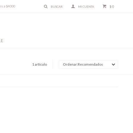
es a $4000
$
0
LE
1 artículo
Recomendados