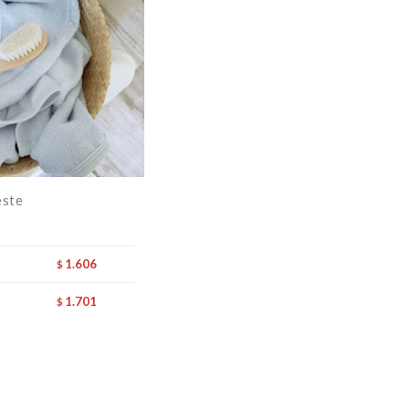
este
1.606
$
1.701
$