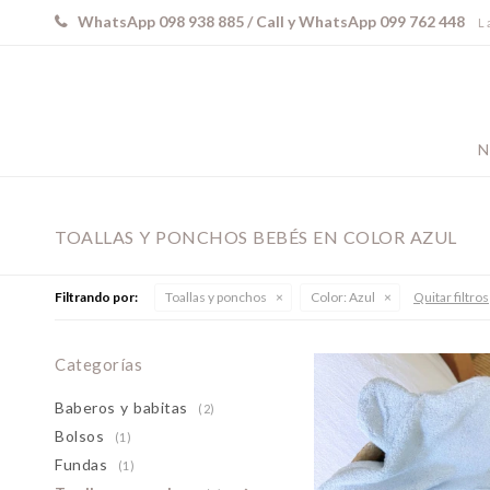
WhatsApp 098 938 885 / Call y WhatsApp 099 762 448
L 
N
TOALLAS Y PONCHOS BEBÉS EN COLOR AZUL
Filtrando por:
Toallas y ponchos
Color:
Azul
Quitar filtros
Categorías
Baberos y babitas
(2)
Bolsos
(1)
Fundas
(1)