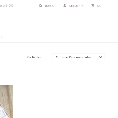
es a $4000
$
0
LE
2 artículos
Recomendados