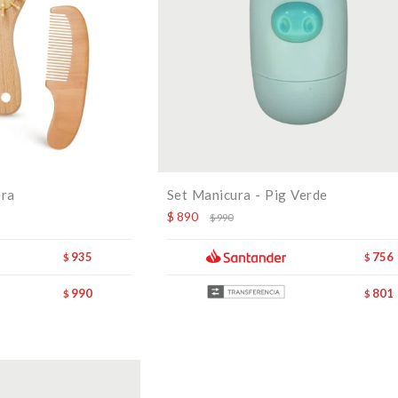
era
Set Manicura - Pig Verde
$
890
$
990
935
756
$
$
990
801
$
$