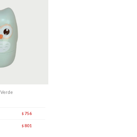
 Verde
756
$
801
$