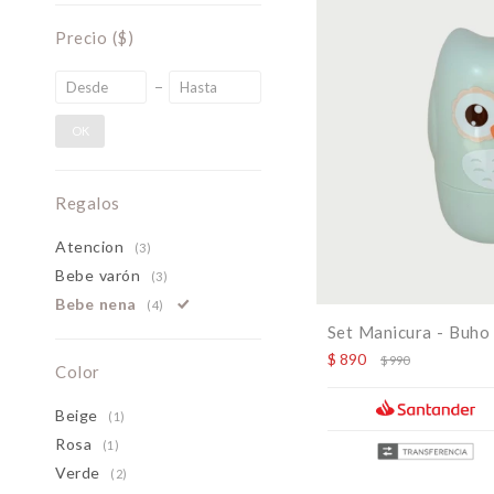
Precio
($)
OK
Regalos
Atencion
(3)
Bebe varón
(3)
Bebe nena
(4)
Set Manicura - Buho
$
890
$
990
Color
Beige
(1)
Rosa
(1)
Verde
(2)