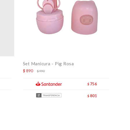
Set Manicura - Pig Rosa
$
890
$
990
756
$
801
$