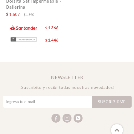
Bolsita Set Impermeable -
Ballerina
$
1.607
$
1.890
1.366
$
1.446
$
NEWSLETTER
¡Suscribite y recibí todas nuestras novedades!
SUSCRIBIRME


